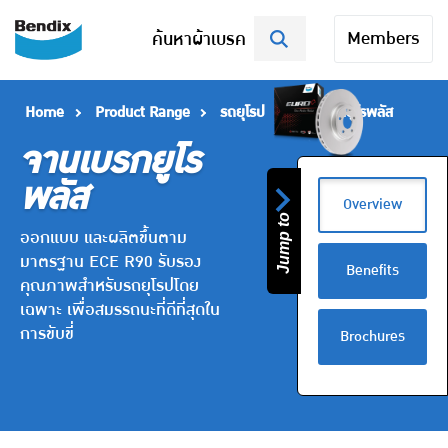
Members
ค้นหาผ้าเบรค
Home
Product Range
รถยุโรป
จานเบรกยูโรพลัส
จานเบรกยูโร
พลัส
Overview
Jump to
ออกแบบ และผลิตขึ้นตาม
มาตรฐาน ECE R90 รับรอง
Benefits
คุณภาพสำหรับรถยุโรปโดย
เฉพาะ เพื่อสมรรถนะที่ดีที่สุดใน
การขับขี่
Brochures