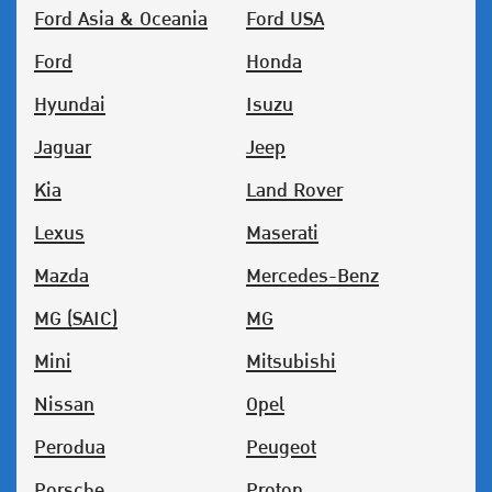
Ford Asia & Oceania
Ford USA
Ford
Honda
Hyundai
Isuzu
Jaguar
Jeep
Kia
Land Rover
Lexus
Maserati
Mazda
Mercedes-Benz
MG (SAIC)
MG
Mini
Mitsubishi
Nissan
Opel
Perodua
Peugeot
Porsche
Proton